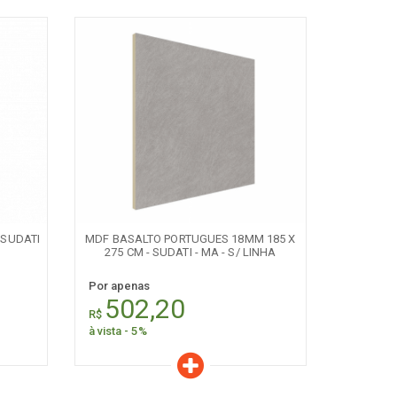
Características
Quantidade:
+
-
 SUDATI
MDF BASALTO PORTUGUES 18MM 185 X
275 CM - SUDATI - MA - S/ LINHA
Por apenas
502,20
R$
à vista - 5%