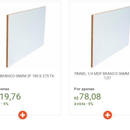
aracterísticas
Características
Quantidade:
Quantidade:
-
+
-
PAINEL 1/4 MDF BRANCO 06MM 
BRANCO 06MM 2F 185 X 275 TX
1,37
penas
Por apenas
19,76
78,08
R$
a - 5%
à vista - 5%