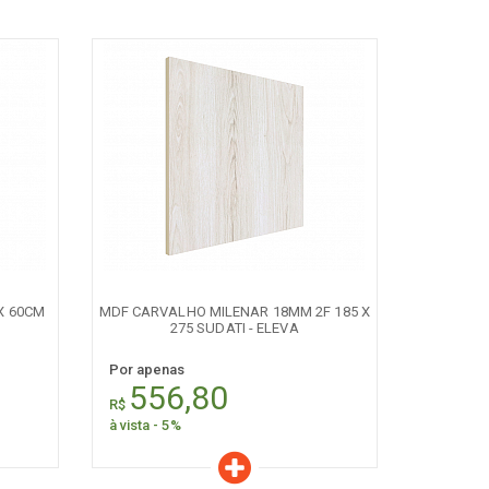
Características
Quantidade:
+
-
 X 60CM
MDF CARVALHO MILENAR 18MM 2F 185 X
275 SUDATI - ELEVA
Por apenas
556,80
R$
à vista - 5%