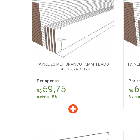
Características
C
Quantidade:
+
-
+
PAINEL 20 MDF BRANCO 15MM 1 LADO
PAINE
FITADO 2,74 X 0,20
Por apenas
Por a
59,75
6
R$
R$
à vista - 5%
à vist