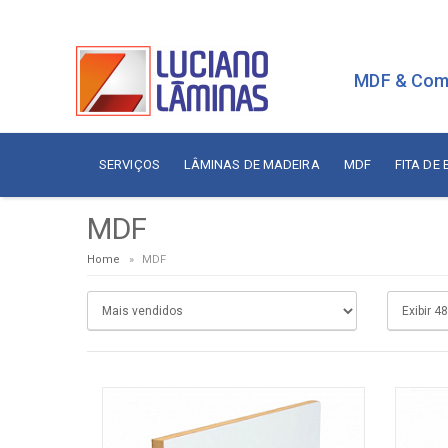
MDF & Com
SERVIÇOS
LÂMINAS DE MADEIRA
MDF
FITA DE
MDF
Serviços
Painé
Home
MDF
Fita de Borda
Aces
Branca
Aces
Sudati
Aram
Arauco
Cola
Berneck
Corre
Duratex
Dobr