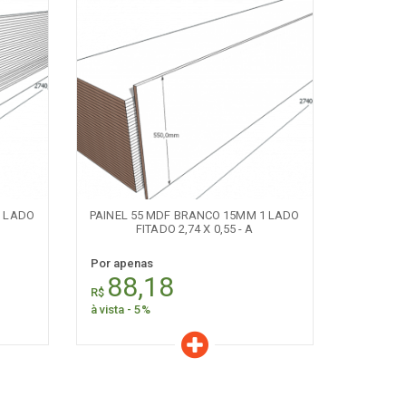
Características
Quantidade:
+
-
1 LADO
PAINEL 55 MDF BRANCO 15MM 1 LADO
FITADO 2,74 X 0,55 - A
Por apenas
88,18
R$
à vista - 5%