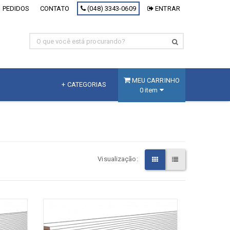
 PEDIDOS
CONTATO
(048) 3343-0609
ENTRAR
MEU CARRINHO
+ CATEGORIAS
0 item
MDF
Fracionado
MDF Branco
Visualização:
MDF Decorativo
MDF Cru
Painel Inteligente
[+] Ver todos