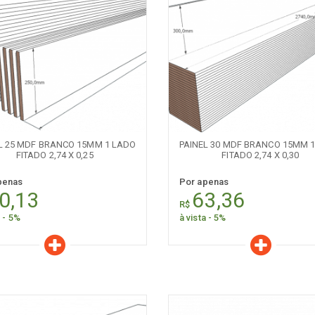
aracterísticas
Características
Quantidade:
Quantidade:
-
+
-
L 25 MDF BRANCO 15MM 1 LADO
PAINEL 30 MDF BRANCO 15MM 
FITADO 2,74 X 0,25
FITADO 2,74 X 0,30
penas
Por apenas
0,13
63,36
R$
a - 5%
à vista - 5%