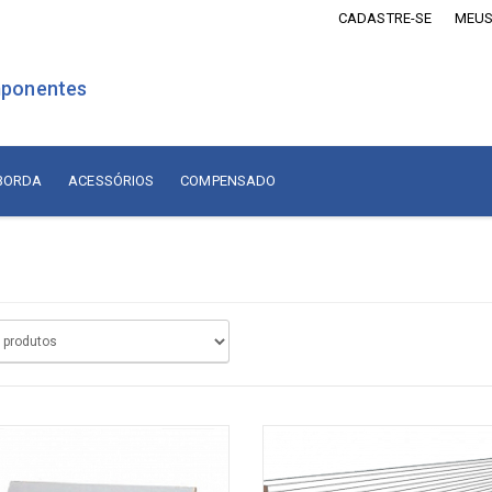
CADASTRE-SE
MEUS
ponentes
 BORDA
ACESSÓRIOS
COMPENSADO
is Revestidos com Madeira
Lâminas de Madeira
MDF Revestido com Madeira
sórios
Naturais Nacionais
Naturais Importadas
sórios
Recompostas
ados
Compensado
diça
adiça
Compensado Naval Revestido