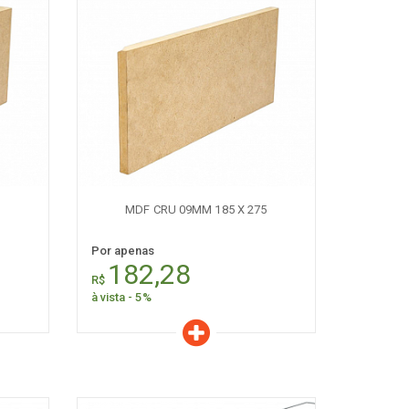
Características
Quantidade:
+
-
MDF CRU 09MM 185 X 275
Por apenas
182,28
R$
à vista - 5%