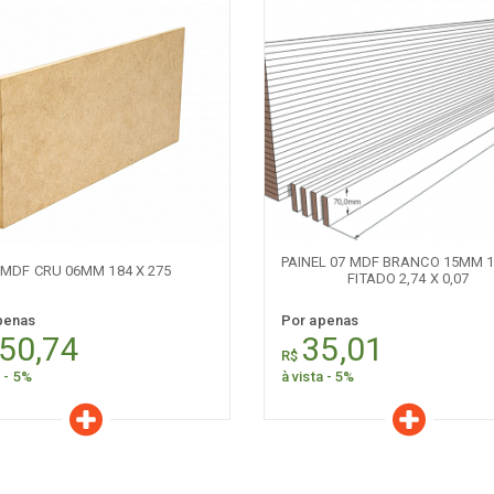
aracterísticas
Características
Quantidade:
Quantidade:
-
+
-
PAINEL 07 MDF BRANCO 15MM 
MDF CRU 06MM 184 X 275
FITADO 2,74 X 0,07
penas
Por apenas
50,74
35,01
R$
a - 5%
à vista - 5%