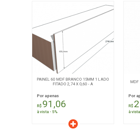
Características
C
Quantidade:
+
-
+
PAINEL 60 MDF BRANCO 15MM 1 LADO
MDF 
FITADO 2,74 X 0,60 - A
Por apenas
Por a
91,06
2
R$
R$
à vista - 5%
à vist