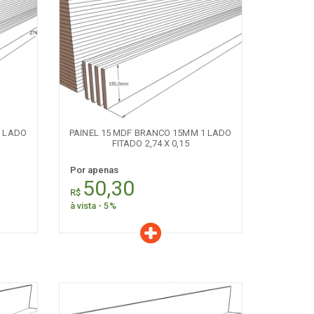
Características
Quantidade:
+
-
1 LADO
PAINEL 15 MDF BRANCO 15MM 1 LADO
FITADO 2,74 X 0,15
Por apenas
50,30
R$
à vista - 5%