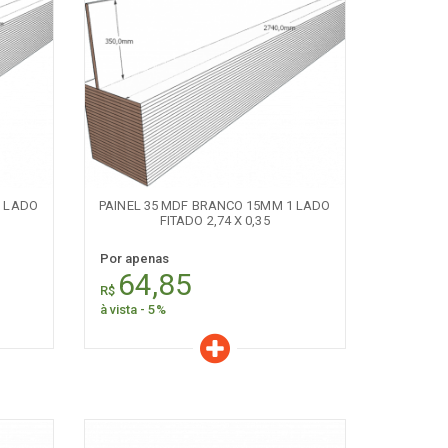
Características
Quantidade:
+
-
1 LADO
PAINEL 35 MDF BRANCO 15MM 1 LADO
FITADO 2,74 X 0,35
Por apenas
64,85
R$
à vista - 5%