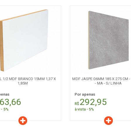
aracterísticas
Características
Quantidade:
Quantidade:
-
+
-
L 1/2 MDF BRANCO 15MM 1,37 X
MDF JASPE 06MM 185 X 275 CM -
1,85M
- MA - S/ LINHA
penas
Por apenas
63,66
292,95
R$
a - 5%
à vista - 5%