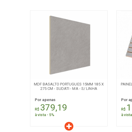
Características
C
Quantidade:
+
-
+
MDF BASALTO PORTUGUES 15MM 185 X
PAINE
275 CM - SUDATI - MA - S/ LINHA
Por apenas
Por a
379,19
1
R$
R$
à vista - 5%
à vist