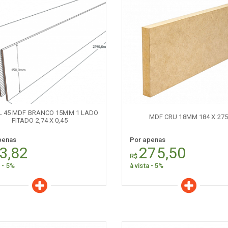
aracterísticas
Características
Quantidade:
Quantidade:
-
+
-
L 45 MDF BRANCO 15MM 1 LADO
MDF CRU 18MM 184 X 275
FITADO 2,74 X 0,45
penas
Por apenas
3,82
275,50
R$
a - 5%
à vista - 5%