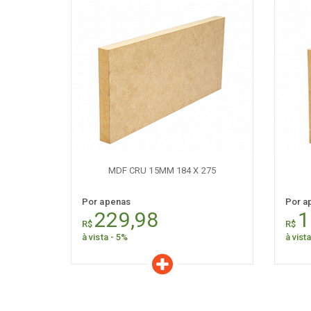
Características
C
Quantidade:
+
-
+
MDF CRU 15MM 184 X 275
Por apenas
Por a
229,98
1
R$
R$
à vista - 5%
à vist