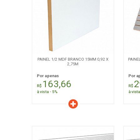
[+] Ver todos
[+] V
Características
C
Quantidade:
+
-
+
PAINEL 1/2 MDF BRANCO 15MM 0,92 X
PAINE
2,75M
Por apenas
Por a
163,66
2
R$
R$
à vista - 5%
à vist