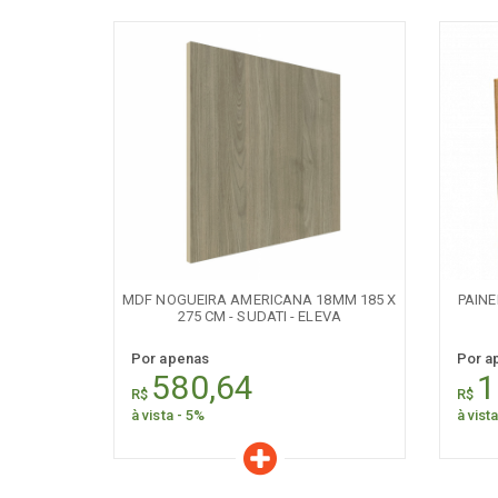
Características
C
Quantidade:
+
-
+
MDF NOGUEIRA AMERICANA 18MM 185 X
PAINE
275 CM - SUDATI - ELEVA
Por apenas
Por a
580,64
1
R$
R$
à vista - 5%
à vist