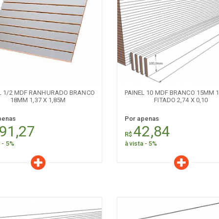
er todos
Naval
Comum
aracterísticas
Características
Quantidade:
Quantidade:
-
+
-
L 1/2 MDF RANHURADO BRANCO
PAINEL 10 MDF BRANCO 15MM 
18MM 1,37 X 1,85M
FITADO 2,74 X 0,10
penas
Por apenas
91,27
42,84
R$
a - 5%
à vista - 5%