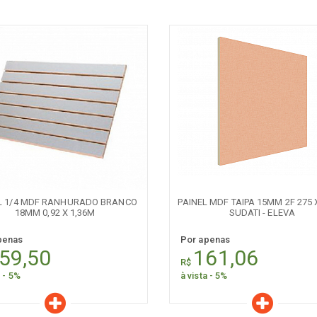
aracterísticas
Características
Quantidade:
Quantidade:
-
+
-
L 1/4 MDF RANHURADO BRANCO
PAINEL MDF TAIPA 15MM 2F 275
18MM 0,92 X 1,36M
SUDATI - ELEVA
penas
Por apenas
59,50
161,06
R$
a - 5%
à vista - 5%