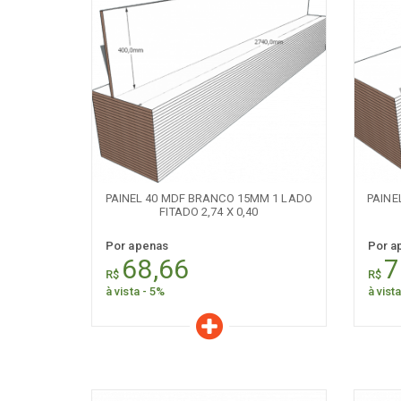
Características
C
Quantidade:
+
-
+
PAINEL 40 MDF BRANCO 15MM 1 LADO
PAINE
FITADO 2,74 X 0,40
Por apenas
Por a
68,66
7
R$
R$
à vista - 5%
à vist