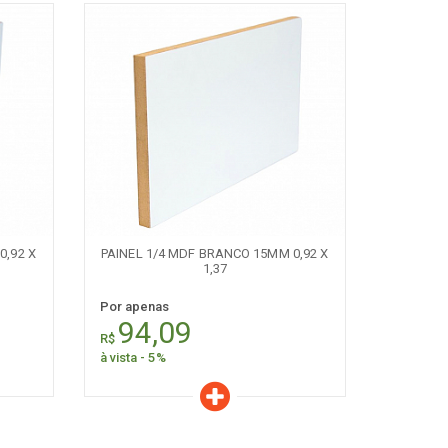
Características
Quantidade:
+
-
0,92 X
PAINEL 1/4 MDF BRANCO 15MM 0,92 X
1,37
Por apenas
94,09
R$
à vista - 5%