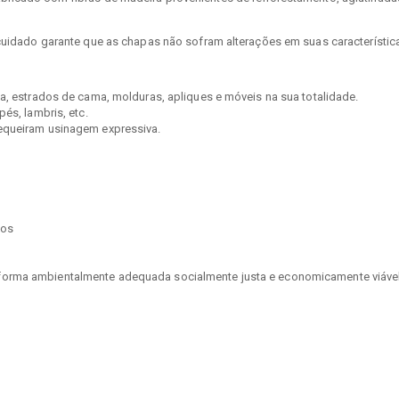
uidado garante que as chapas não sofram alterações em suas característica
sa, estrados de cama, molduras, apliques e móveis na sua totalidade.
és, lambris, etc.
requeiram usinagem expressiva.
tos
orma ambientalmente adequada socialmente justa e economicamente viável,