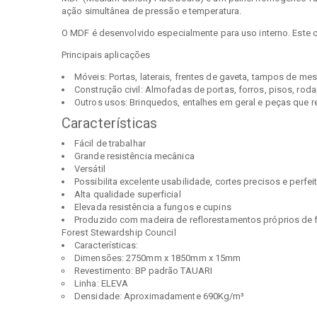
ação simultânea de pressão e temperatura.
O MDF é desenvolvido especialmente para uso interno. Este c
Principais aplicações
Móveis: Portas, laterais, frentes de gaveta, tampos de me
Construção civil: Almofadas de portas, forros, pisos, rodap
Outros usos: Brinquedos, entalhes em geral e peças que 
Características
Fácil de trabalhar
Grande resistência mecânica
Versátil
Possibilita excelente usabilidade, cortes precisos e perfei
Alta qualidade superficial
Elevada resistência a fungos e cupins
Produzido com madeira de reflorestamentos próprios de f
Forest Stewardship Council
Características:
Dimensões: 2750mm x 1850mm x 15mm
Revestimento: BP padrão TAUARI
Linha: ELEVA
Densidade: Aproximadamente 690Kg/m³