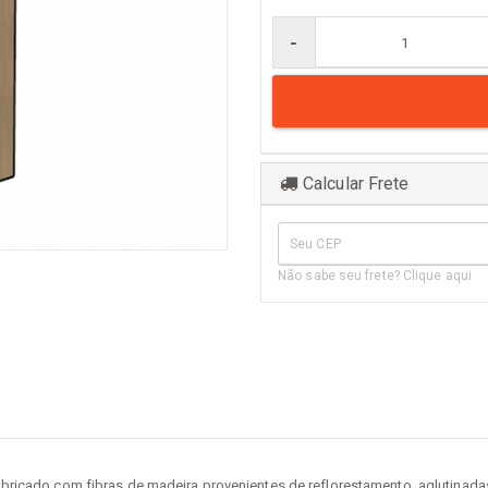
er todos
Naval
-
Comum
Calcular Frete
Não sabe seu frete? Clique aqui
icado com fibras de madeira provenientes de reflorestamento, aglutinadas c