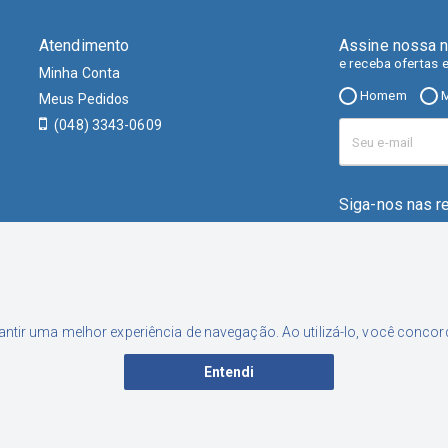
Atendimento
Assine nossa n
e receba ofertas 
Minha Conta
Homem
M
Meus Pedidos
(048) 3343-0609
Siga-nos nas r
rantir uma melhor experiência de navegação. Ao utilizá-lo, você conc
Entendi
001-46 | Inscrição Estadual: 253.556.449 | Endereço: Rua Nereu Neto Ca