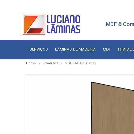
MDF & Com
SERVIÇOS
LÂMINAS DE MADEIRA
MDF
FITA DE
Home
Produtos
MDF TAUARI 15mm
Serviços
Painé
Fita de Borda
Aces
Branca
Aces
Sudati
Aram
Arauco
Cola
Berneck
Corre
Duratex
Dobr