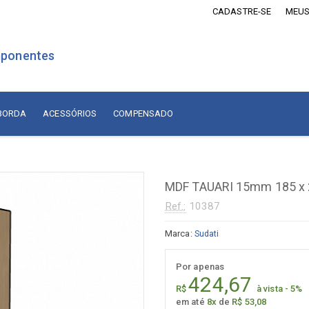
CADASTRE-SE
MEUS
ponentes
 BORDA
ACESSÓRIOS
COMPENSADO
is Revestidos com Madeira
Lâminas de Madeira
MDF Revestido com Madeira
MDF TAUARI 15mm 185 x 
sórios
Naturais Nacionais
Ref.:
10387
Naturais Importadas
sórios
Marca:
Sudati
Recompostas
ados
Por apenas
Compensado
diça
424,67
R$
à vista - 5%
adiça
Compensado Naval Revestido
em até
8x
de
R$ 53,08