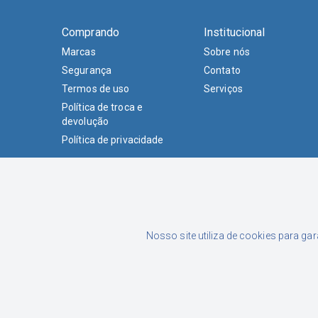
Comprando
Institucional
Marcas
Sobre nós
Segurança
Contato
Termos de uso
Serviços
Política de troca e
devolução
Política de privacidade
Nosso site utiliza de cookies para ga
Formas de Pagamento
Luciane Junckes Farias Eireli | CNPJ: 02.015.433/0