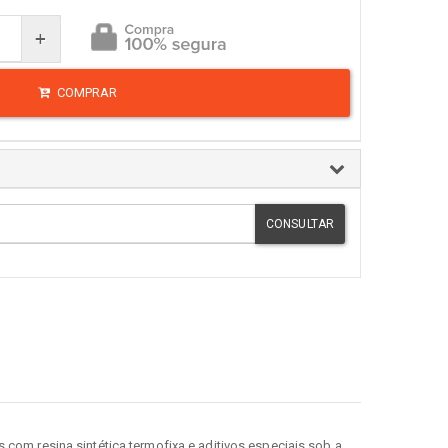
+
COMPRAR
CONSULTAR
om resina sintética termofixa e aditivos especiais sob a