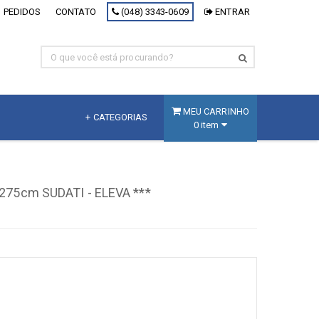
 PEDIDOS
CONTATO
(048) 3343-0609
ENTRAR
MEU CARRINHO
+ CATEGORIAS
0 item
MDF
Fracionado
275cm SUDATI - ELEVA ***
MDF Branco
MDF Decorativo
MDF Cru
Painel Inteligente
[+] Ver todos