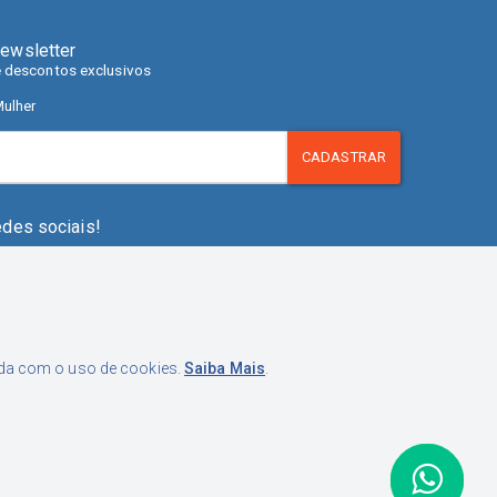
ewsletter
e descontos exclusivos
ulher
CADASTRAR
edes sociais!
orda com o uso de cookies.
Saiba Mais
.
pistrano, 280. Fazenda Santo Antônio, São José - SC