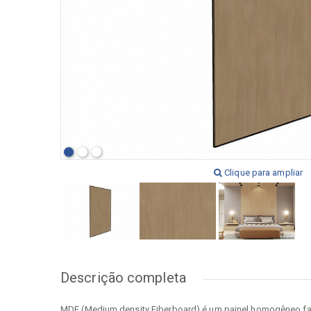
[+] Ver todos
[+] V
Clique para ampliar
Descrição completa
MDF (Medium density Fiberboard) é um painel homogêneo fabr