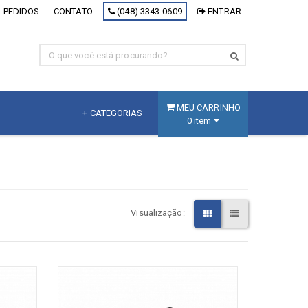
 PEDIDOS
CONTATO
(048) 3343-0609
ENTRAR
MEU CARRINHO
+ CATEGORIAS
0 item
MDF
Fracionado
MDF Branco
Visualização:
MDF Decorativo
MDF Cru
Painel Inteligente
[+] Ver todos