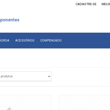
CADASTRE-SE
MEUS
ponentes
 BORDA
ACESSÓRIOS
COMPENSADO
is Revestidos com Madeira
Lâminas de Madeira
MDF Revestido com Madeira
sórios
Naturais Nacionais
Naturais Importadas
sórios
Recompostas
ados
Compensado
diça
adiça
Compensado Naval Revestido