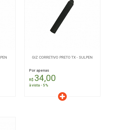
Características
Quantidade:
+
-
LPEN
GIZ CORRETIVO PRETO TX - SULPEN
Por apenas
34,00
R$
à vista - 5%