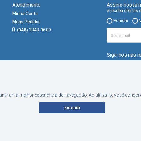
Atendimento
Assine nossa n
e receba ofertas 
Minha Conta
Homem
M
Meus Pedidos
(048) 3343-0609
Siga-nos nas r
rantir uma melhor experiência de navegação. Ao utilizá-lo, você conc
Entendi
001-46 | Inscrição Estadual: 253.556.449 | Endereço: Rua Nereu Neto Ca