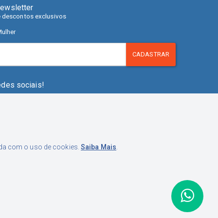
ewsletter
e descontos exclusivos
ulher
CADASTRAR
edes sociais!
orda com o uso de cookies.
Saiba Mais
.
pistrano, 280. Fazenda Santo Antônio, São José - SC