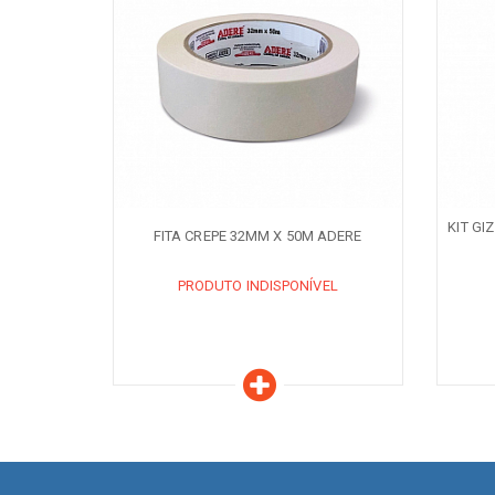
Características
C
PRODUTO INDISPONÍVEL
PR
AVISE-ME QUANDO DISPONÍVEL
AVISE-ME 
KIT GI
FITA CREPE 32MM X 50M ADERE
PRODUTO INDISPONÍVEL