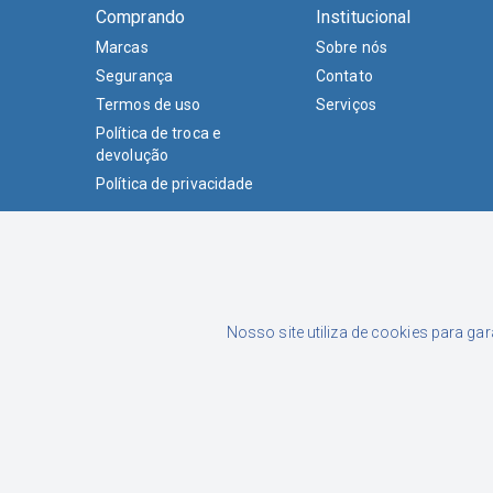
Comprando
Institucional
Marcas
Sobre nós
Segurança
Contato
Termos de uso
Serviços
Política de troca e
devolução
Política de privacidade
Formas de Pagamento
Nosso site utiliza de cookies para ga
Luciane Junckes Farias Eireli | CNPJ: 02.015.433/0