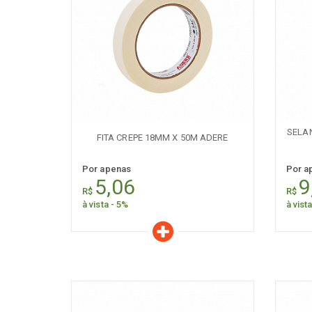
[+] Ver todos
[+] V
Características
C
Quantidade:
+
-
+
SELAN
FITA CREPE 18MM X 50M ADERE
Por apenas
Por a
5,06
9
R$
R$
à vista - 5%
à vist