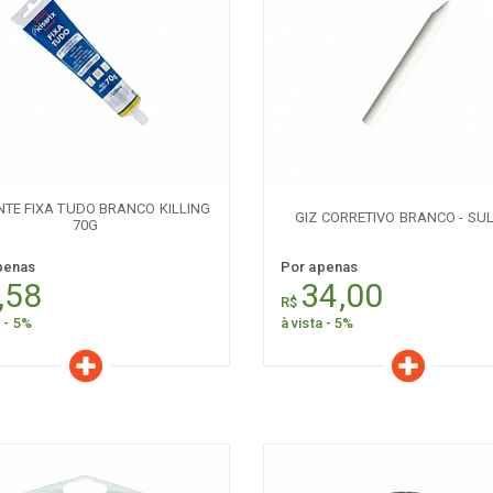
er todos
Naval
Comum
aracterísticas
Características
Quantidade:
Quantidade:
-
+
-
TE FIXA TUDO BRANCO KILLING
GIZ CORRETIVO BRANCO - SU
70G
penas
Por apenas
,58
34,00
R$
a - 5%
à vista - 5%