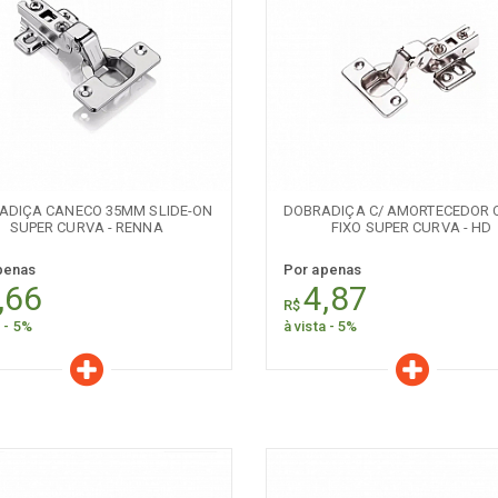
er todos
Naval
Comum
aracterísticas
Características
Quantidade:
Quantidade:
-
+
-
ADIÇA CANECO 35MM SLIDE-ON
DOBRADIÇA C/ AMORTECEDOR 
SUPER CURVA - RENNA
FIXO SUPER CURVA - HD
penas
Por apenas
,66
4,87
R$
a - 5%
à vista - 5%