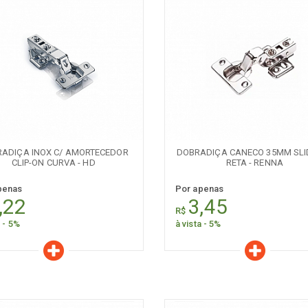
aracterísticas
Características
Quantidade:
Quantidade:
-
+
-
ADIÇA INOX C/ AMORTECEDOR
DOBRADIÇA CANECO 35MM SLI
CLIP-ON CURVA - HD
RETA - RENNA
penas
Por apenas
,22
3,45
R$
a - 5%
à vista - 5%