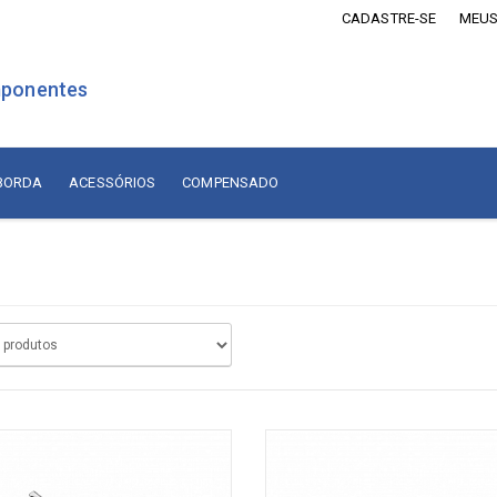
CADASTRE-SE
MEUS
ponentes
 BORDA
ACESSÓRIOS
COMPENSADO
is Revestidos com Madeira
Lâminas de Madeira
MDF Revestido com Madeira
sórios
Naturais Nacionais
Naturais Importadas
sórios
Recompostas
ados
Compensado
diça
adiça
Compensado Naval Revestido