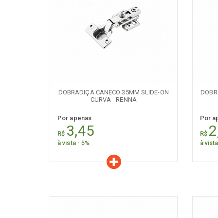
[+] Ver todos
[+] V
Características
C
Quantidade:
+
-
+
DOBRADIÇA CANECO 35MM SLIDE-ON
DOBR
CURVA - RENNA
Por apenas
Por a
3,45
2
R$
R$
à vista - 5%
à vist