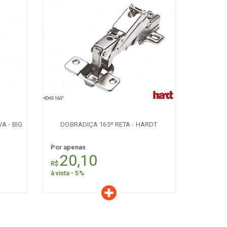
Características
Quantidade:
+
-
 - BIG
DOBRADIÇA 165º RETA - HARDT
Por apenas
20,10
R$
à vista - 5%