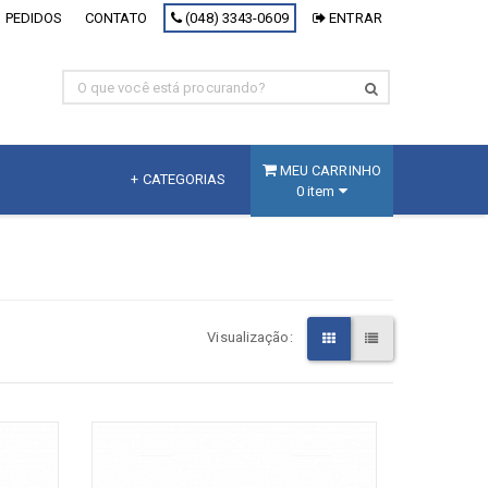
 PEDIDOS
CONTATO
(048) 3343-0609
ENTRAR
MEU CARRINHO
+ CATEGORIAS
0 item
MDF
Fracionado
MDF Branco
Visualização:
MDF Decorativo
MDF Cru
Painel Inteligente
[+] Ver todos