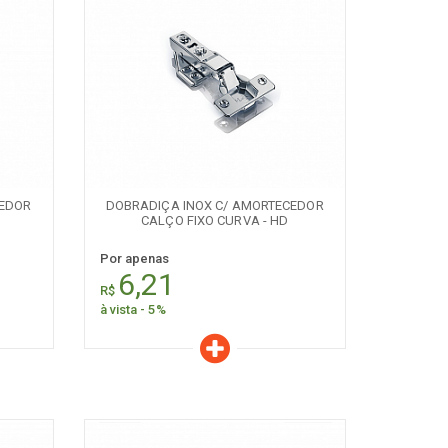
Características
Quantidade:
+
-
CEDOR
DOBRADIÇA INOX C/ AMORTECEDOR
CALÇO FIXO CURVA - HD
Por apenas
6,21
R$
à vista - 5%