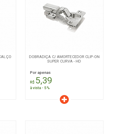
Características
Quantidade:
+
-
CALÇO
DOBRADIÇA C/ AMORTECEDOR CLIP-ON
SUPER CURVA - HD
Por apenas
5,39
R$
à vista - 5%