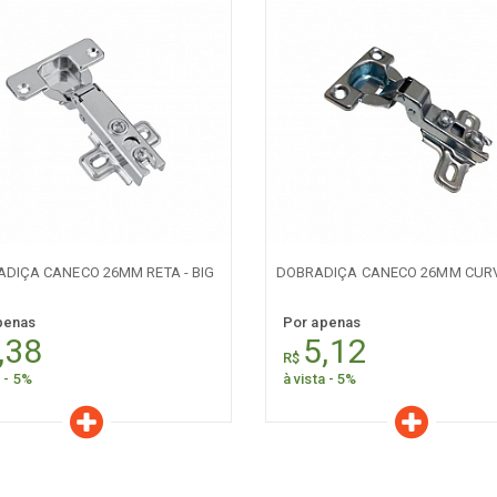
aracterísticas
Características
Quantidade:
Quantidade:
-
+
-
DIÇA CANECO 26MM RETA - BIG
DOBRADIÇA CANECO 26MM CURVA
penas
Por apenas
,38
5,12
R$
a - 5%
à vista - 5%