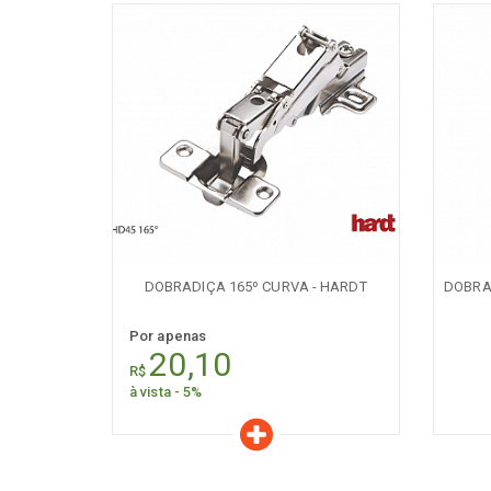
Características
C
PR
Quantidade:
AVISE-ME 
+
-
DOBRADIÇA 165º CURVA - HARDT
DOBRA
Por apenas
20,10
R$
à vista - 5%