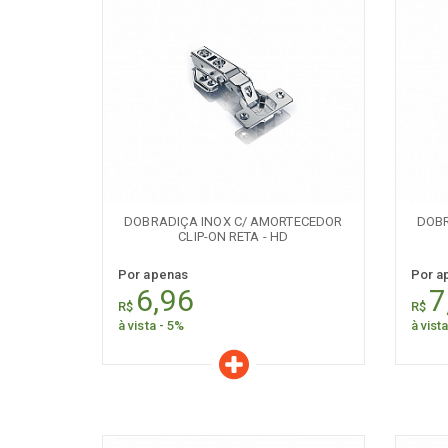
Características
C
Quantidade:
+
-
+
DOBRADIÇA INOX C/ AMORTECEDOR
DOBR
CLIP-ON RETA - HD
Por apenas
Por a
6,96
7
R$
R$
à vista - 5%
à vist