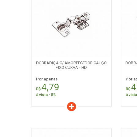
Características
C
Quantidade:
+
-
+
DOBRADIÇA C/ AMORTECEDOR CALÇO
DOBR
FIXO CURVA - HD
Por apenas
Por a
4,79
4
R$
R$
à vista - 5%
à vist