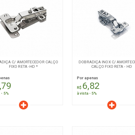
aracterísticas
Características
Quantidade:
Quantidade:
-
+
-
ADIÇA C/ AMORTECEDOR CALÇO
DOBRADIÇA INOX C/ AMORTE
FIXO RETA -HD *
CALÇO FIXO RETA - HD
penas
Por apenas
,79
6,82
R$
a - 5%
à vista - 5%