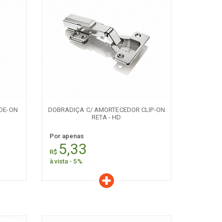
Características
Quantidade:
+
-
DE-ON
DOBRADIÇA C/ AMORTECEDOR CLIP-ON
RETA - HD
Por apenas
5,33
R$
à vista - 5%