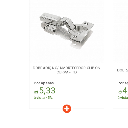
Características
C
Quantidade:
+
-
+
DOBRADIÇA C/ AMORTECEDOR CLIP-ON
DOBRA
CURVA - HD
Por apenas
Por a
5,33
4
R$
R$
à vista - 5%
à vist