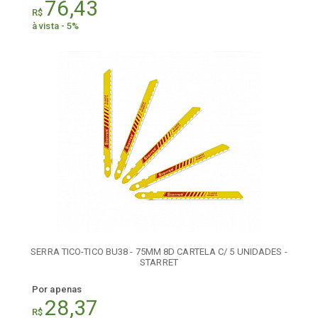
76,43
R$
à vista - 5%
SERRA TICO-TICO BU38 - 75MM 8D CARTELA C/ 5 UNIDADES -
STARRET
Por apenas
28,37
R$