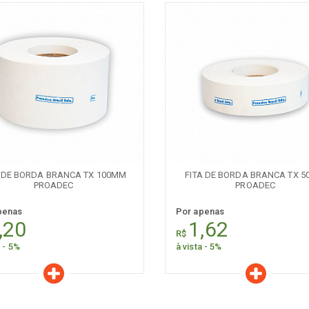
aracterísticas
Características
Quantidade:
Quantidade:
-
+
-
A DE BORDA BRANCA TX 100MM
FITA DE BORDA BRANCA TX 
PROADEC
PROADEC
penas
Por apenas
,20
1,62
R$
a - 5%
à vista - 5%