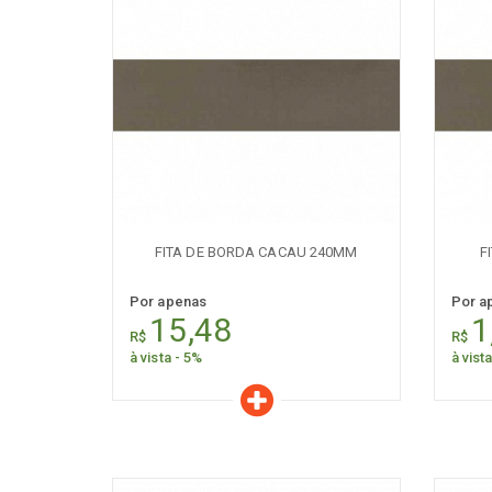
Características
C
Quantidade:
+
-
+
FITA DE BORDA CACAU 240MM
F
Por apenas
Por a
15,48
1
R$
R$
à vista - 5%
à vist