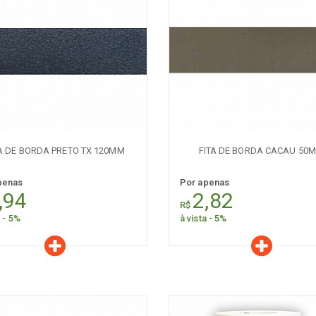
aracterísticas
Características
Quantidade:
Quantidade:
-
+
-
TA DE BORDA PRETO TX 120MM
FITA DE BORDA CACAU 50
penas
Por apenas
,94
2,82
R$
a - 5%
à vista - 5%