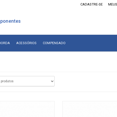
CADASTRE-SE
MEUS
ponentes
 BORDA
ACESSÓRIOS
COMPENSADO
is Revestidos com Madeira
Lâminas de Madeira
MDF Revestido com Madeira
sórios
Naturais Nacionais
Naturais Importadas
sórios
Recompostas
ados
Compensado
diça
adiça
Compensado Naval Revestido