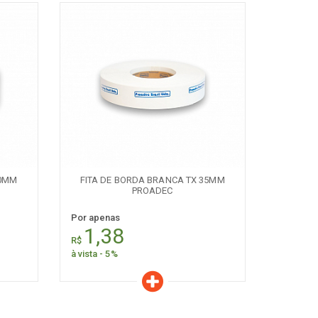
Características
Quantidade:
+
-
50MM
FITA DE BORDA BRANCA TX 35MM
PROADEC
Por apenas
1,38
R$
à vista - 5%