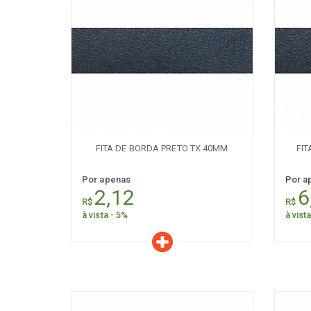
Características
C
Quantidade:
+
-
+
FITA DE BORDA PRETO TX 40MM
FI
Por apenas
Por a
2,12
6
R$
R$
à vista - 5%
à vist