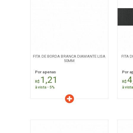
[+] Ver todos
[+] V
Características
C
Quantidade:
+
-
+
FITA DE BORDA BRANCA DIAMANTE LISA
FITA 
50MM
Por apenas
Por a
1,21
4
R$
R$
à vista - 5%
à vist