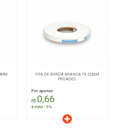
Características
Quantidade:
+
-
19MM
FITA DE BORDA BRANCA TX 22MM
PROADEC
Por apenas
0,66
R$
à vista - 5%