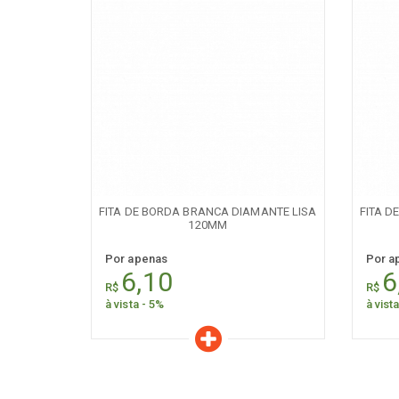
Características
C
Quantidade:
+
-
+
FITA DE BORDA BRANCA DIAMANTE LISA
FITA D
120MM
Por apenas
Por a
6,10
6
R$
R$
à vista - 5%
à vist