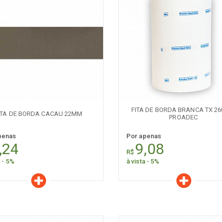
aracterísticas
Características
Quantidade:
Quantidade:
-
+
-
FITA DE BORDA BRANCA TX 2
ITA DE BORDA CACAU 22MM
PROADEC
penas
Por apenas
,24
9,08
R$
a - 5%
à vista - 5%