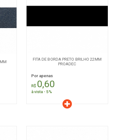
Características
Quantidade:
+
-
FITA DE BORDA PRETO BRILHO 22MM
0MM
PROADEC
Por apenas
0,60
R$
à vista - 5%