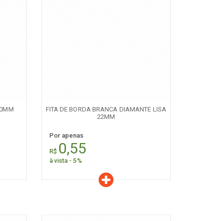
Características
Quantidade:
+
-
60MM
FITA DE BORDA BRANCA DIAMANTE LISA
22MM
Por apenas
0,55
R$
à vista - 5%