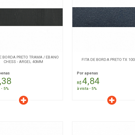
er todos
Naval
Comum
aracterísticas
Características
Quantidade:
Quantidade:
-
+
-
DE BORDA PRETO TRAMA / EBANO
FITA DE BORDA PRETO TX 10
CHESS - ARGEL 40MM
penas
Por apenas
,38
4,84
R$
a - 5%
à vista - 5%