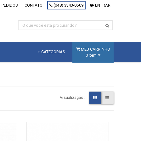
 PEDIDOS
CONTATO
(048) 3343-0609
ENTRAR
MEU CARRINHO
+ CATEGORIAS
0 item
MDF
Fracionado
MDF Branco
Visualização:
MDF Decorativo
MDF Cru
Painel Inteligente
[+] Ver todos