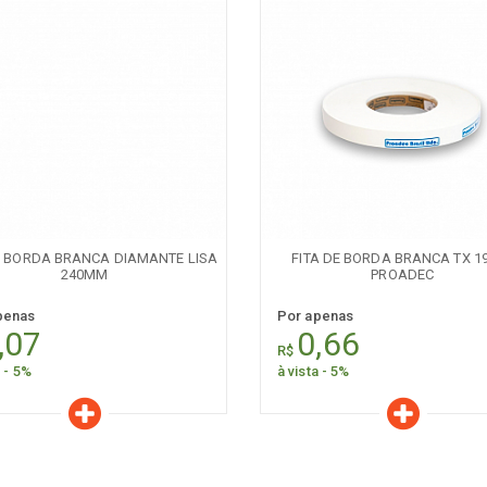
aracterísticas
Características
Quantidade:
Quantidade:
-
+
-
E BORDA BRANCA DIAMANTE LISA
FITA DE BORDA BRANCA TX 
240MM
PROADEC
penas
Por apenas
,07
0,66
R$
a - 5%
à vista - 5%