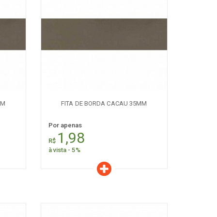
Características
Quantidade:
+
-
MM
FITA DE BORDA CACAU 35MM
Por apenas
1,98
R$
à vista - 5%