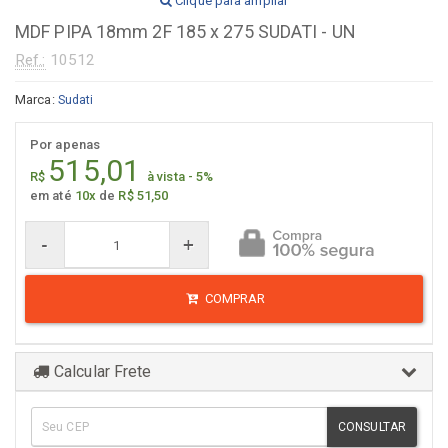
Clique para ampliar
MDF PIPA 18mm 2F 185 x 275 SUDATI - UN
Ref.:
10512
Marca:
Sudati
Por apenas
515,01
R$
à vista - 5%
em até
10x
de
R$ 51,50
-
+
COMPRAR
Calcular Frete
CONSULTAR