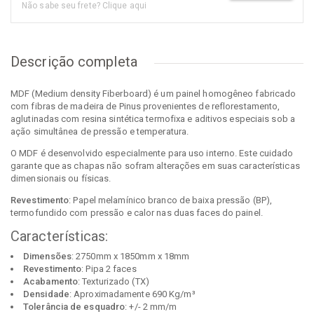
Não sabe seu frete? Clique aqui
Descrição completa
MDF (Medium density Fiberboard) é um painel homogêneo fabricado
com fibras de madeira de Pinus provenientes de reflorestamento,
aglutinadas com resina sintética termofixa e aditivos especiais sob a
ação simultânea de pressão e temperatura.
O MDF é desenvolvido especialmente para uso interno. Este cuidado
garante que as chapas não sofram alterações em suas características
dimensionais ou físicas.
Revestimento
: Papel melamínico branco de baixa pressão (BP),
termofundido com pressão e calor nas duas faces do painel.
Características:
Dimensões
: 2750mm x 1850mm x 18mm
Revestimento
: Pipa 2 faces
Acabamento
: Texturizado (TX)
Densidade
: Aproximadamente 690 Kg/m³
Tolerância de esquadro
: +/- 2 mm/m