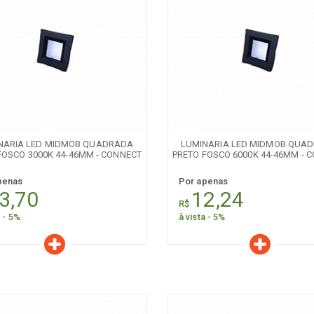
aracterísticas
Características
Quantidade:
Quantidade:
-
+
-
NARIA LED MIDMOB QUADRADA
LUMINARIA LED MIDMOB QUA
FOSCO 3000K 44-46MM - CONNECT
PRETO FOSCO 6000K 44-46MM - 
penas
Por apenas
3,70
12,24
R$
a - 5%
à vista - 5%