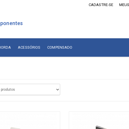
CADASTRE-SE
MEUS
ponentes
 BORDA
ACESSÓRIOS
COMPENSADO
is Revestidos com Madeira
Lâminas de Madeira
MDF Revestido com Madeira
sórios
Naturais Nacionais
Naturais Importadas
sórios
Recompostas
ados
Compensado
diça
adiça
Compensado Naval Revestido