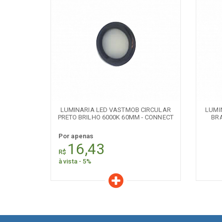
Características
C
PR
Quantidade:
AVISE-ME 
+
-
LUMINARIA LED VASTMOB CIRCULAR
LUMI
PRETO BRILHO 6000K 60MM - CONNECT
BR
Por apenas
16,43
R$
à vista - 5%