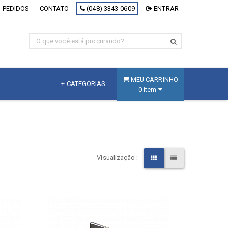
 PEDIDOS
CONTATO
(048) 3343-0609
ENTRAR
MEU CARRINHO
+ CATEGORIAS
0 item
MDF
Fracionado
MDF Branco
Visualização:
MDF Decorativo
MDF Cru
Painel Inteligente
[+] Ver todos