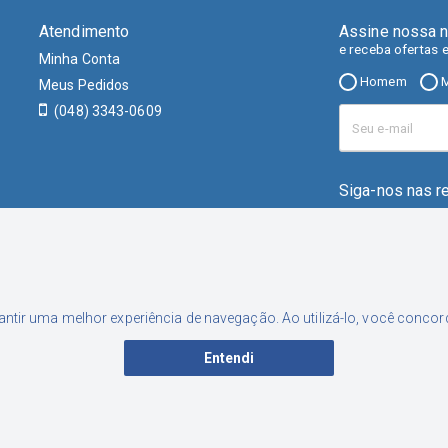
Atendimento
Assine nossa n
e receba ofertas 
Minha Conta
Homem
M
Meus Pedidos
(048) 3343-0609
Siga-nos nas r
rantir uma melhor experiência de navegação. Ao utilizá-lo, você conc
Entendi
001-46 | Inscrição Estadual: 253.556.449 | Endereço: Rua Nereu Neto Ca