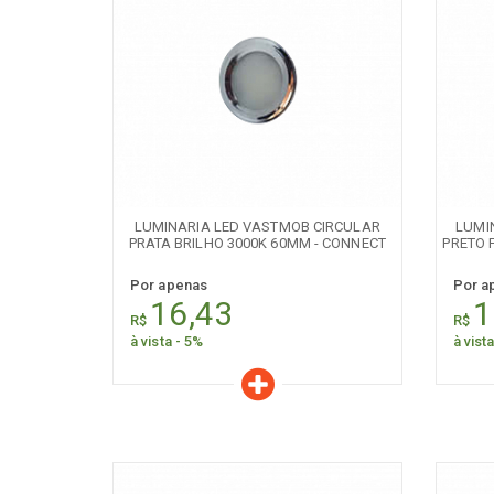
Características
C
Quantidade:
+
-
+
LUMINARIA LED VASTMOB CIRCULAR
LUMI
PRATA BRILHO 3000K 60MM - CONNECT
PRETO 
Por apenas
Por a
16,43
1
R$
R$
à vista - 5%
à vist