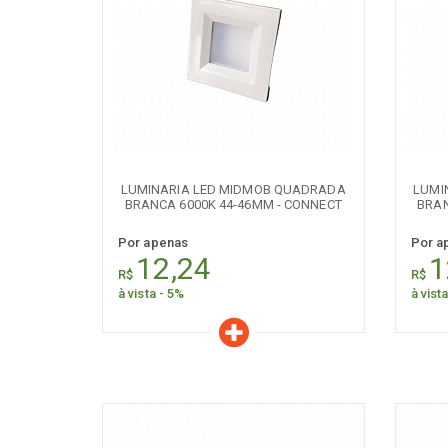
[+] Ver todos
[+] V
Características
C
Quantidade:
+
-
+
LUMINARIA LED MIDMOB QUADRADA
LUMI
BRANCA 6000K 44-46MM - CONNECT
BRAN
Por apenas
Por a
12,24
1
R$
R$
à vista - 5%
à vist