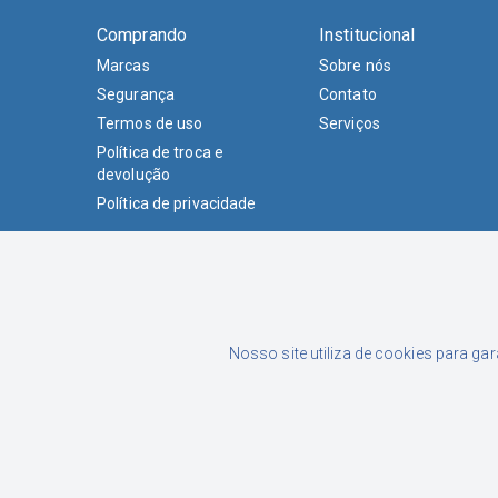
Comprando
Institucional
Marcas
Sobre nós
Segurança
Contato
Termos de uso
Serviços
Política de troca e
devolução
Política de privacidade
Formas de Pagamento
Nosso site utiliza de cookies para ga
Luciane Junckes Farias Eireli | CNPJ: 02.015.433/0