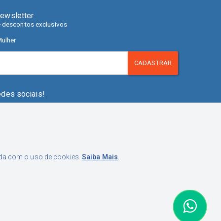
ewsletter
e descontos exclusivos
ulher
CADASTRAR
edes sociais!
orda com o uso de cookies.
Saiba Mais
.
pistrano, 280. Fazenda Santo Antônio, São José - SC