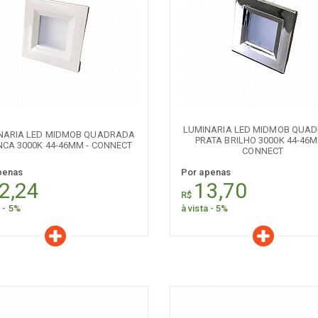
er todos
Naval
Comum
aracterísticas
Características
Quantidade:
Quantidade:
-
+
-
LUMINARIA LED MIDMOB QUA
NARIA LED MIDMOB QUADRADA
PRATA BRILHO 3000K 44-46M
CA 3000K 44-46MM - CONNECT
CONNECT
penas
Por apenas
2,24
13,70
R$
a - 5%
à vista - 5%