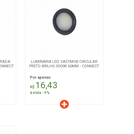
Características
Quantidade:
+
-
DRADA
LUMINARIA LED VASTMOB CIRCULAR
CONNECT
PRETO BRILHO 3000K 60MM - CONNECT
Por apenas
16,43
R$
à vista - 5%