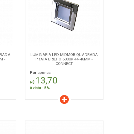
Características
Quantidade:
+
-
DRADA
LUMINARIA LED MIDMOB QUADRADA
M -
PRATA BRILHO 6000K 44-46MM -
CONNECT
Por apenas
13,70
R$
à vista - 5%