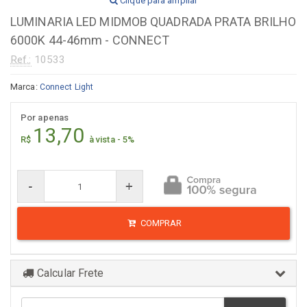
Clique para ampliar
LUMINARIA LED MIDMOB QUADRADA PRATA BRILHO
6000K 44-46mm - CONNECT
Ref.:
10533
Marca:
Connect Light
Por apenas
13,70
R$
à vista - 5%
-
+
COMPRAR
Calcular Frete