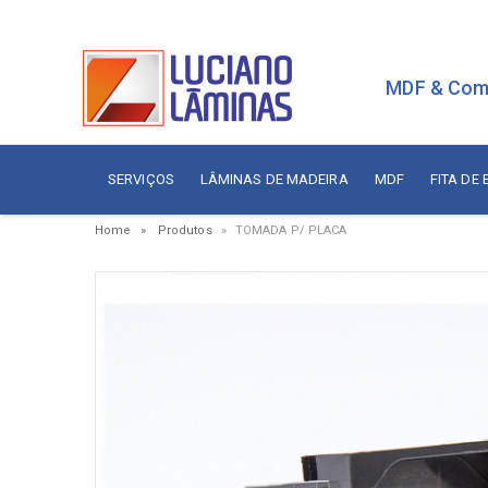
MDF & Com
SERVIÇOS
LÂMINAS DE MADEIRA
MDF
FITA DE
Home
Produtos
TOMADA P/ PLACA
Serviços
Painé
Fita de Borda
Aces
Branca
Aces
Sudati
Aram
Arauco
Cola
Berneck
Corre
Duratex
Dobr