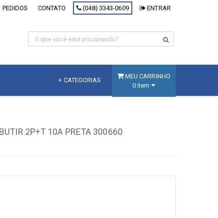
 PEDIDOS
CONTATO
(048) 3343-0609
ENTRAR
MEU CARRINHO
+ CATEGORIAS
0 item
MDF
Fracionado
BUTIR 2P+T 10A PRETA 300660
MDF Branco
MDF Decorativo
MDF Cru
Painel Inteligente
[+] Ver todos