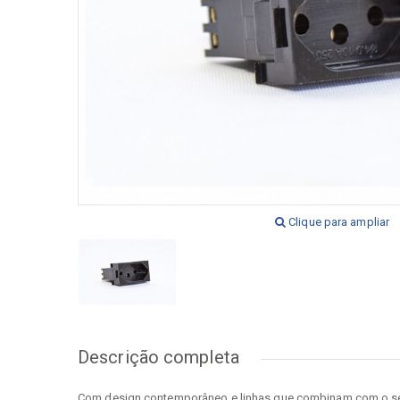
[+] Ver todos
[+] V
Clique para ampliar
Descrição completa
Com design contemporâneo e linhas que combinam com o seu