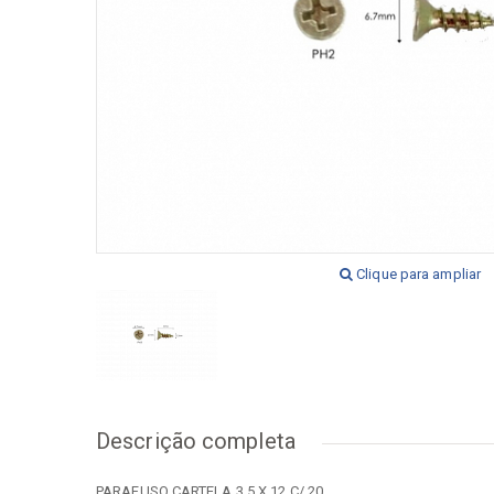
[+] Ver todos
[+] V
Clique para ampliar
Descrição completa
PARAFUSO CARTELA 3,5 X 12 C/ 20