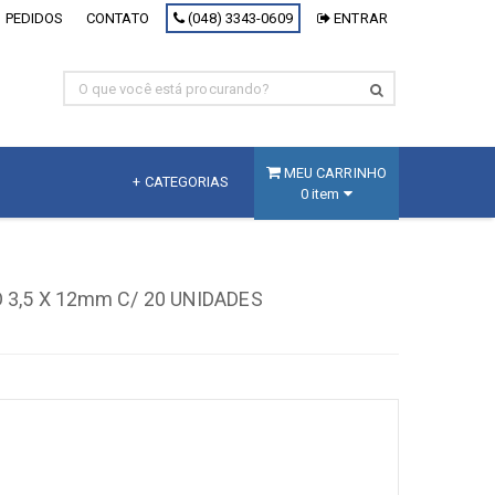
 PEDIDOS
CONTATO
(048) 3343-0609
ENTRAR
MEU CARRINHO
+ CATEGORIAS
0 item
MDF
Fracionado
3,5 X 12mm C/ 20 UNIDADES
MDF Branco
MDF Decorativo
MDF Cru
Painel Inteligente
[+] Ver todos