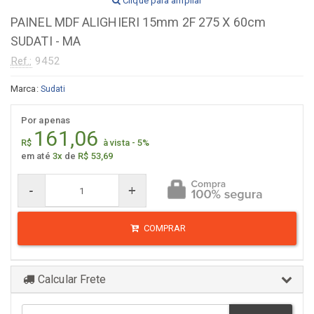
Clique para ampliar
PAINEL MDF ALIGHIERI 15mm 2F 275 X 60cm
SUDATI - MA
Ref.:
9452
Marca:
Sudati
Por apenas
161,06
R$
à vista - 5%
em até
3x
de
R$ 53,69
-
+
COMPRAR
Calcular Frete