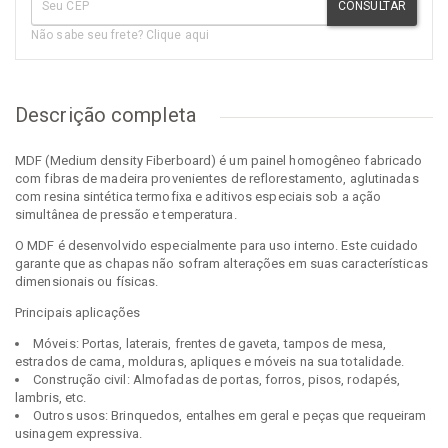
CONSULTAR
Não sabe seu frete? Clique aqui
Descrição completa
MDF (Medium density Fiberboard) é um painel homogêneo fabricado
com fibras de madeira provenientes de reflorestamento, aglutinadas
com resina sintética termofixa e aditivos especiais sob a ação
simultânea de pressão e temperatura.
O MDF é desenvolvido especialmente para uso interno. Este cuidado
garante que as chapas não sofram alterações em suas características
dimensionais ou físicas.
Principais aplicações
Móveis: Portas, laterais, frentes de gaveta, tampos de mesa,
estrados de cama, molduras, apliques e móveis na sua totalidade.
Construção civil: Almofadas de portas, forros, pisos, rodapés,
lambris, etc.
Outros usos: Brinquedos, entalhes em geral e peças que requeiram
usinagem expressiva.