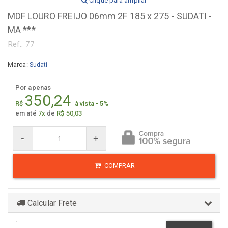
Clique para ampliar
MDF LOURO FREIJO 06mm 2F 185 x 275 - SUDATI -
MA ***
Ref.:
77
Marca:
Sudati
Por apenas
350,24
R$
à vista - 5%
em até
7x
de
R$ 50,03
-
+
COMPRAR
Calcular Frete