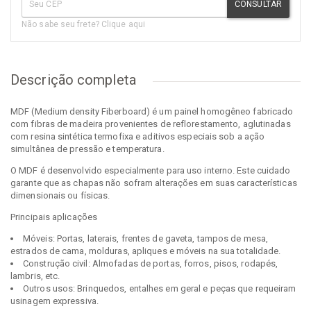
CONSULTAR
Não sabe seu frete? Clique aqui
Descrição completa
MDF (Medium density Fiberboard) é um painel homogêneo fabricado
com fibras de madeira provenientes de reflorestamento, aglutinadas
com resina sintética termofixa e aditivos especiais sob a ação
simultânea de pressão e temperatura.
O MDF é desenvolvido especialmente para uso interno. Este cuidado
garante que as chapas não sofram alterações em suas características
dimensionais ou físicas.
Principais aplicações
Móveis: Portas, laterais, frentes de gaveta, tampos de mesa,
estrados de cama, molduras, apliques e móveis na sua totalidade.
Construção civil: Almofadas de portas, forros, pisos, rodapés,
lambris, etc.
Outros usos: Brinquedos, entalhes em geral e peças que requeiram
usinagem expressiva.