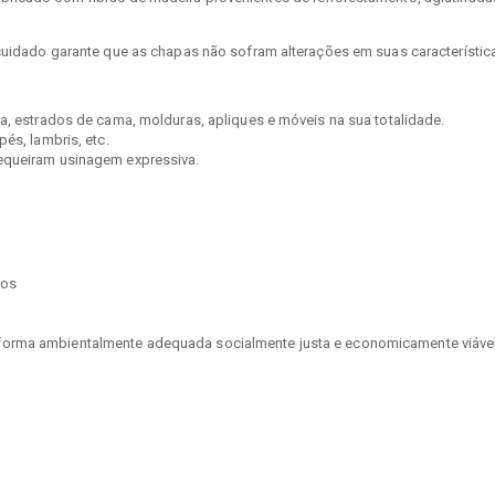
uidado garante que as chapas não sofram alterações em suas característica
sa, estrados de cama, molduras, apliques e móveis na sua totalidade.
és, lambris, etc.
requeiram usinagem expressiva.
tos
orma ambientalmente adequada socialmente justa e economicamente viável,