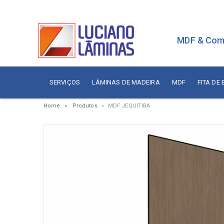
MDF & Com
SERVIÇOS
LÂMINAS DE MADEIRA
MDF
FITA DE
Home
Produtos
MDF JEQUITIBA
Serviços
Painé
Fita de Borda
Aces
Branca
Aces
Sudati
Aram
Arauco
Cola
Berneck
Corre
Duratex
Dobr