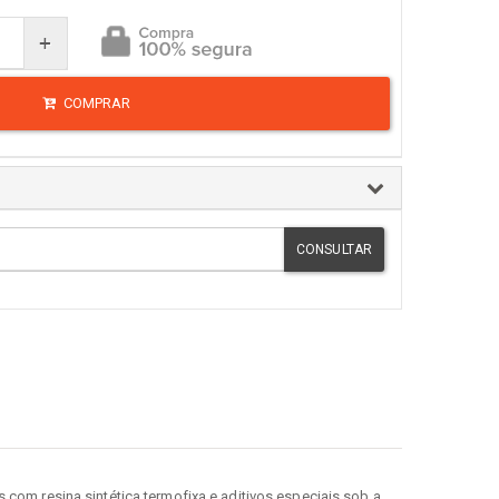
+
COMPRAR
CONSULTAR
om resina sintética termofixa e aditivos especiais sob a