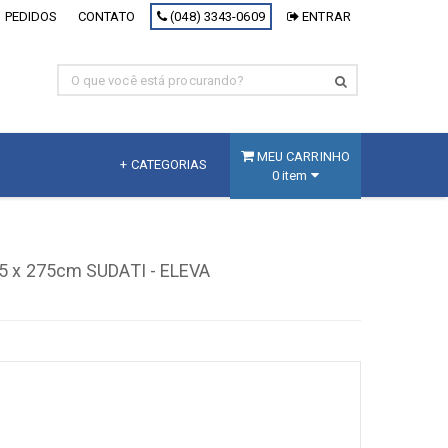
 PEDIDOS
CONTATO
(048) 3343-0609
ENTRAR
MEU CARRINHO
+ CATEGORIAS
0 item
MDF
Fracionado
 x 275cm SUDATI - ELEVA
MDF Branco
MDF Decorativo
MDF Cru
Painel Inteligente
[+] Ver todos