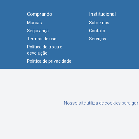
Comprando
Institucional
Marcas
Sobre nós
Segurança
Contato
Termos de uso
Serviços
Política de troca e
devolução
Política de privacidade
Nosso site utiliza de cookies para ga
Formas de Pagamento
Luciane Junckes Farias Eireli | CNPJ: 02.015.433/0