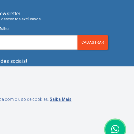
ewsletter
e descontos exclusivos
ulher
CADASTRAR
edes sociais!
orda com o uso de cookies.
Saiba Mais
.
pistrano, 280. Fazenda Santo Antônio, São José - SC