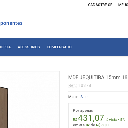
CADASTRE-SE
MEUS
ponentes
 BORDA
ACESSÓRIOS
COMPENSADO
is Revestidos com Madeira
Lâminas de Madeira
MDF Revestido com Madeira
MDF JEQUITIBA 15mm 185
sórios
Naturais Nacionais
Ref.:
10378
Naturais Importadas
sórios
Marca:
Sudati
Recompostas
ados
Por apenas
Compensado
diça
431,07
R$
à vista - 5%
adiça
Compensado Naval Revestido
em até
8x
de
R$ 53,88