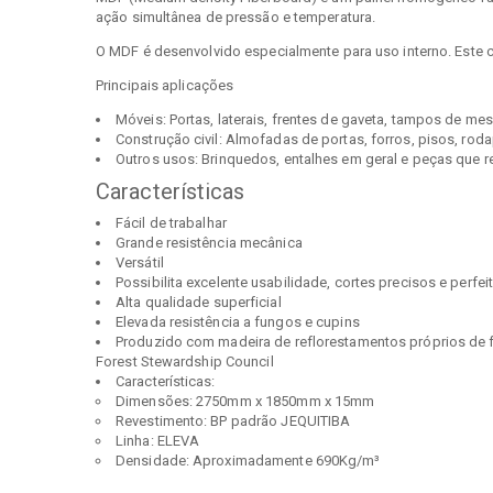
ação simultânea de pressão e temperatura.
O MDF é desenvolvido especialmente para uso interno. Este c
Principais aplicações
Móveis: Portas, laterais, frentes de gaveta, tampos de me
Construção civil: Almofadas de portas, forros, pisos, rodap
Outros usos: Brinquedos, entalhes em geral e peças que 
Características
Fácil de trabalhar
Grande resistência mecânica
Versátil
Possibilita excelente usabilidade, cortes precisos e perfei
Alta qualidade superficial
Elevada resistência a fungos e cupins
Produzido com madeira de reflorestamentos próprios de f
Forest Stewardship Council
Características:
Dimensões: 2750mm x 1850mm x 15mm
Revestimento: BP padrão JEQUITIBA
Linha: ELEVA
Densidade: Aproximadamente 690Kg/m³