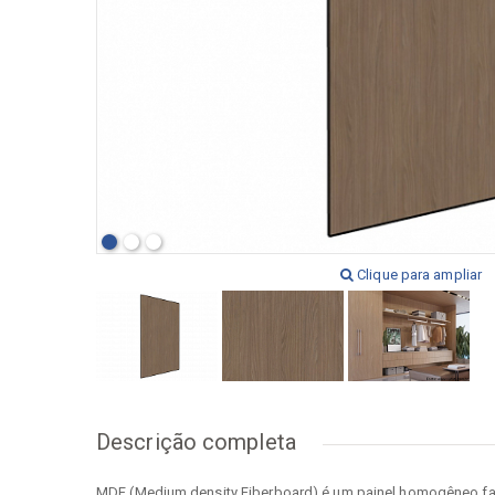
[+] Ver todos
[+] V
Clique para ampliar
Descrição completa
MDF (Medium density Fiberboard) é um painel homogêneo fabr