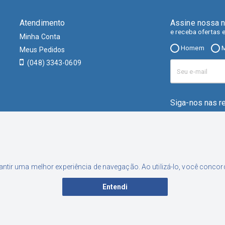
Atendimento
Assine nossa n
e receba ofertas 
Minha Conta
Homem
M
Meus Pedidos
(048) 3343-0609
Siga-nos nas r
rantir uma melhor experiência de navegação. Ao utilizá-lo, você conc
Entendi
001-46 | Inscrição Estadual: 253.556.449 | Endereço: Rua Nereu Neto Ca