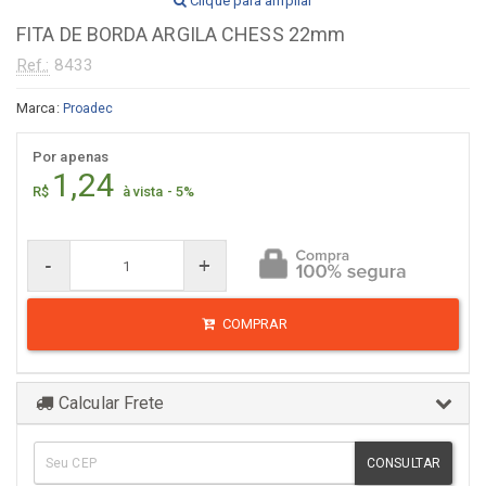
Clique para ampliar
FITA DE BORDA ARGILA CHESS 22mm
Ref.:
8433
Marca:
Proadec
Por apenas
1,24
R$
à vista - 5%
-
+
COMPRAR
Calcular Frete
CONSULTAR