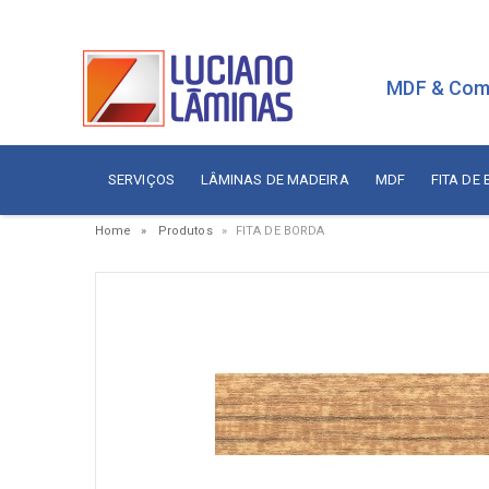
MDF & Com
SERVIÇOS
LÂMINAS DE MADEIRA
MDF
FITA DE
Home
Produtos
FITA DE BORDA
Serviços
Painé
Fita de Borda
Aces
Branca
Aces
Sudati
Aram
Arauco
Cola
Berneck
Corre
Duratex
Dobr