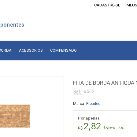
CADASTRE-SE
MEUS
ponentes
 BORDA
ACESSÓRIOS
COMPENSADO
is Revestidos com Madeira
Lâminas de Madeira
MDF Revestido com Madeira
FITA DE BORDA ANTIQUA
sórios
Naturais Nacionais
Ref.:
6562
Naturais Importadas
sórios
Marca:
Proadec
Recompostas
ados
Por apenas
Compensado
diça
2,82
R$
à vista - 5%
adiça
Compensado Naval Revestido