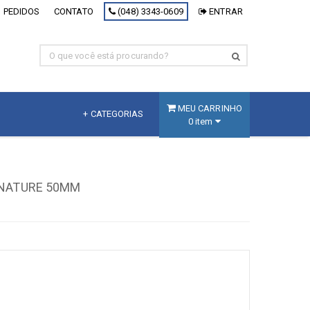
 PEDIDOS
CONTATO
(048) 3343-0609
ENTRAR
MEU CARRINHO
+ CATEGORIAS
0 item
MDF
Fracionado
 NATURE 50MM
MDF Branco
MDF Decorativo
MDF Cru
Painel Inteligente
[+] Ver todos