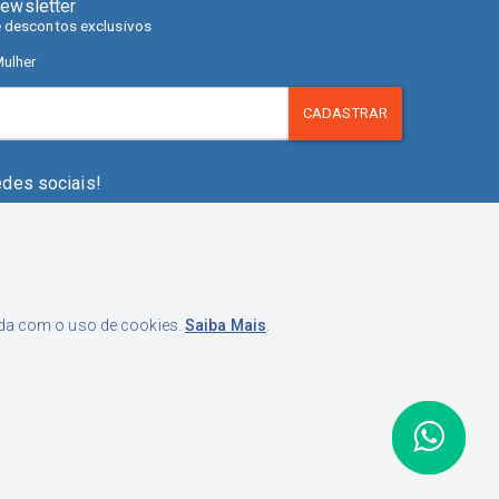
ewsletter
e descontos exclusivos
ulher
CADASTRAR
edes sociais!
orda com o uso de cookies.
Saiba Mais
.
pistrano, 280. Fazenda Santo Antônio, São José - SC