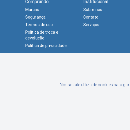
Comprando
Institucional
Marcas
Sobre nós
Segurança
Contato
Termos de uso
Serviços
Política de troca e
devolução
Política de privacidade
Formas de Pagamento
Nosso site utiliza de cookies para ga
Luciane Junckes Farias Eireli | CNPJ: 02.015.433/0