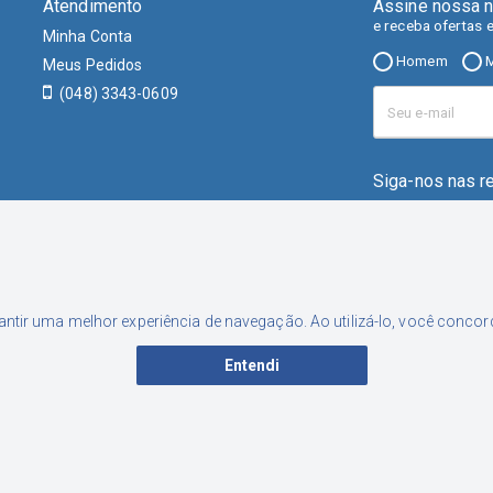
Atendimento
Assine nossa n
e receba ofertas 
Minha Conta
Homem
M
Meus Pedidos
(048) 3343-0609
Siga-nos nas r
rantir uma melhor experiência de navegação. Ao utilizá-lo, você conc
Entendi
001-46 | Inscrição Estadual: 253.556.449 | Endereço: Rua Nereu Neto Ca