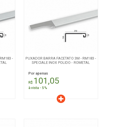
Características
Quantidade:
+
-
RM183 -
PUXADOR BARRA FACETATO 3M - RM183 -
ETAL
SPECIALE INOX POLIDO - ROMETAL
Por apenas
101,05
R$
à vista - 5%