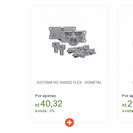
Características
C
Quantidade:
+
-
+
SISTEMA RO 444032 FLEX - ROMETAL
Por apenas
Por a
40,32
2
R$
R$
à vista - 5%
à vist