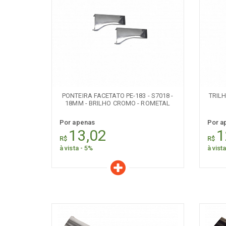
[+] Ver todos
[+] V
Características
C
Quantidade:
+
-
+
PONTEIRA FACETATO PE-183 - S7018 -
TRIL
18MM - BRILHO CROMO - ROMETAL
Por apenas
Por a
13,02
1
R$
R$
à vista - 5%
à vist