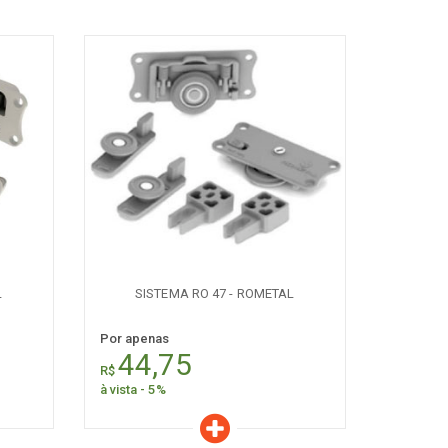
Características
Quantidade:
+
-
L
SISTEMA RO 47 - ROMETAL
Por apenas
44,75
R$
à vista - 5%