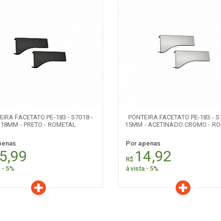
aracterísticas
Características
Quantidade:
Quantidade:
-
+
-
IRA FACETATO PE-183 - S7018 -
PONTEIRA FACETATO PE-183 - S
18MM - PRETO - ROMETAL
15MM - ACETINADO CROMO - R
penas
Por apenas
5,99
14,92
R$
a - 5%
à vista - 5%