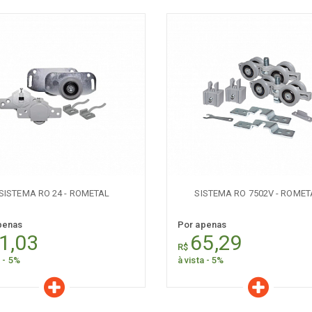
aracterísticas
Características
Quantidade:
Quantidade:
-
+
-
SISTEMA RO 24 - ROMETAL
SISTEMA RO 7502V - ROMET
penas
Por apenas
1,03
65,29
R$
a - 5%
à vista - 5%