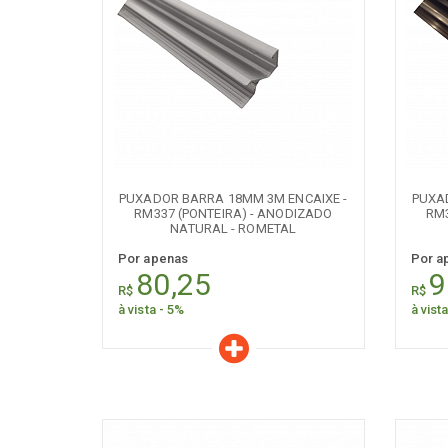
Características
C
Quantidade:
+
-
+
PUXADOR BARRA 18MM 3M ENCAIXE -
PUXA
RM337 (PONTEIRA) - ANODIZADO
RM3
NATURAL - ROMETAL
Por apenas
Por a
80,25
9
R$
R$
à vista - 5%
à vist