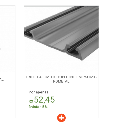
Características
Quantidade:
+
-
TRILHO ALUM. CX DUPLO INF. 3M RM 023 -
AL
ROMETAL
Por apenas
52,45
R$
à vista - 5%