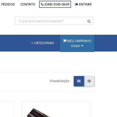
 PEDIDOS
CONTATO
(048) 3343-0609
ENTRAR
MEU CARRINHO
+ CATEGORIAS
0 item
MDF
Fracionado
MDF Branco
Visualização:
MDF Decorativo
MDF Cru
Painel Inteligente
[+] Ver todos