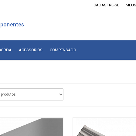
CADASTRE-SE
MEUS
ponentes
 BORDA
ACESSÓRIOS
COMPENSADO
is Revestidos com Madeira
Lâminas de Madeira
MDF Revestido com Madeira
sórios
Naturais Nacionais
Naturais Importadas
sórios
Recompostas
ados
Compensado
diça
adiça
Compensado Naval Revestido