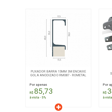
Características
C
Quantidade:
+
-
+
PUXADOR BARRA 15MM 3M ENCAIXE
S
GOLA ANODIZADO RM087 - ROMETAL
Por apenas
Por a
85,73
3
R$
R$
à vista - 5%
à vist