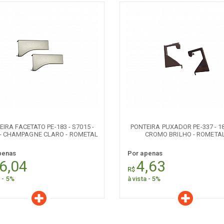
aracterísticas
Características
Quantidade:
Quantidade:
-
+
-
IRA FACETATO PE-183 - S7015 -
PONTEIRA PUXADOR PE-337 - 1
- CHAMPAGNE CLARO - ROMETAL
CROMO BRILHO - ROMETA
penas
Por apenas
6,04
4,63
R$
a - 5%
à vista - 5%