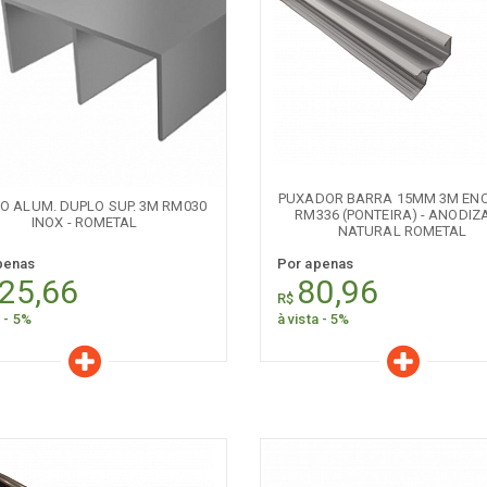
er todos
Naval
Comum
aracterísticas
Características
Quantidade:
Quantidade:
-
+
-
PUXADOR BARRA 15MM 3M ENCA
HO ALUM. DUPLO SUP. 3M RM030
RM336 (PONTEIRA) - ANODIZ
INOX - ROMETAL
NATURAL ROMETAL
penas
Por apenas
25,66
80,96
R$
a - 5%
à vista - 5%