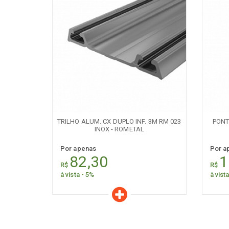
Características
C
Quantidade:
+
-
+
TRILHO ALUM. CX DUPLO INF. 3M RM 023
PONTE
INOX - ROMETAL
Por apenas
Por a
82,30
1
R$
R$
à vista - 5%
à vist