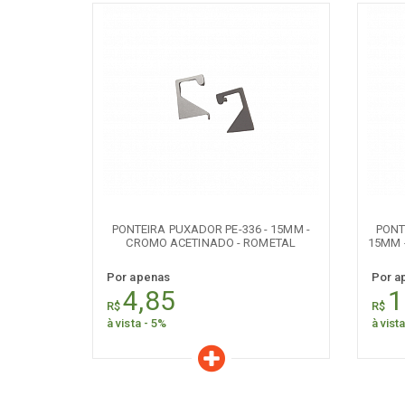
Características
C
Quantidade:
+
-
+
PONTEIRA PUXADOR PE-336 - 15MM -
PONTE
CROMO ACETINADO - ROMETAL
15MM 
Por apenas
Por a
4,85
1
R$
R$
à vista - 5%
à vist