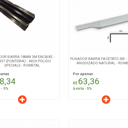
aracterísticas
Características
Quantidade:
Quantidade:
-
+
-
DOR BARRA 18MM 3M ENCAIXE -
PUXADOR BARRA FACETATO 3M - 
37 (PONTEIRA) - INOX POLIDO
ANODIZADO NATURAL - ROM
SPECIALE - ROMETAL
penas
Por apenas
8,34
63,36
R$
a - 5%
à vista - 5%