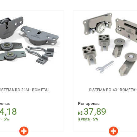
aracterísticas
Características
Quantidade:
Quantidade:
-
+
-
ISTEMA RO 21M - ROMETAL
SISTEMA RO 40 - ROMETA
penas
Por apenas
4,18
37,89
R$
a - 5%
à vista - 5%