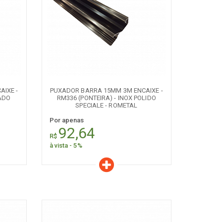
Características
Quantidade:
+
-
IXE -
PUXADOR BARRA 15MM 3M ENCAIXE -
ADO
RM336 (PONTEIRA) - INOX POLIDO
SPECIALE - ROMETAL
Por apenas
92,64
R$
à vista - 5%