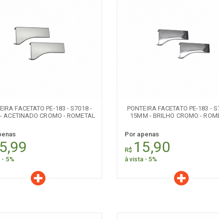
aracterísticas
Características
Quantidade:
Quantidade:
-
+
-
IRA FACETATO PE-183 - S7018 -
PONTEIRA FACETATO PE-183 - S
- ACETINADO CROMO - ROMETAL
15MM - BRILHO CROMO - ROM
penas
Por apenas
5,99
15,90
R$
a - 5%
à vista - 5%