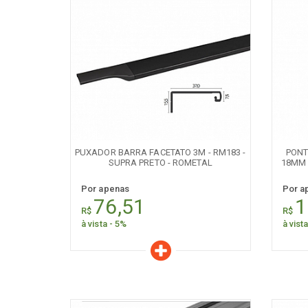
Características
C
Quantidade:
+
-
+
PUXADOR BARRA FACETATO 3M - RM183 -
PONTE
SUPRA PRETO - ROMETAL
18MM 
Por apenas
Por a
76,51
1
R$
R$
à vista - 5%
à vist