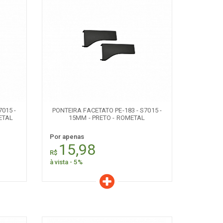
Características
Quantidade:
+
-
7015 -
PONTEIRA FACETATO PE-183 - S7015 -
ETAL
15MM - PRETO - ROMETAL
Por apenas
15,98
R$
à vista - 5%