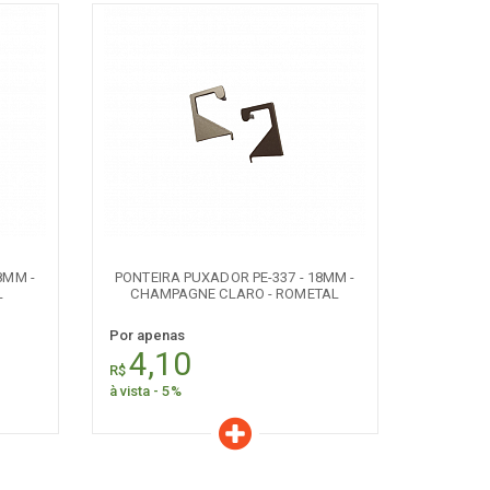
Características
Quantidade:
+
-
8MM -
PONTEIRA PUXADOR PE-337 - 18MM -
L
CHAMPAGNE CLARO - ROMETAL
Por apenas
4,10
R$
à vista - 5%