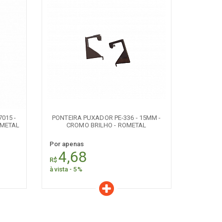
Características
Quantidade:
+
-
7015 -
PONTEIRA PUXADOR PE-336 - 15MM -
OMETAL
CROMO BRILHO - ROMETAL
Por apenas
4,68
R$
à vista - 5%