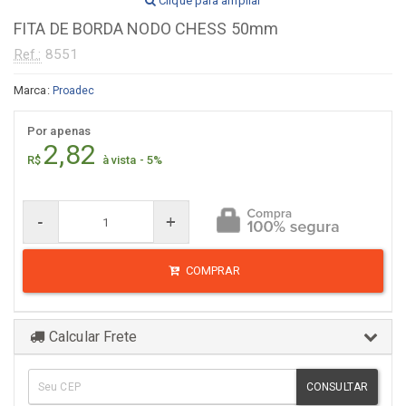
Clique para ampliar
FITA DE BORDA NODO CHESS 50mm
Ref.:
8551
Marca:
Proadec
Por apenas
2,82
R$
à vista - 5%
-
+
COMPRAR
Calcular Frete
CONSULTAR